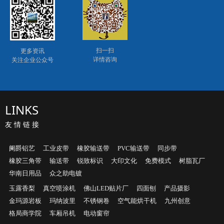
扫一扫
更多资讯
详情咨询
关注
企业公众号
LINKS
友 情 链 接
阑爵铝艺
工业皮带
橡胶输送带
PVC输送带
同步带
橡胶三角带
输送带
锐致标识
大印文化
免费模式
树脂瓦厂
华南日用品
众之助电镀
玉露香梨
真空喷涂机
佛山LED贴片厂
四面刨
产品摄影
金玛源岩板
玛纳波里
不锈钢卷
空气能烘干机
九州创意
格局商学院
车厢吊机
电动窗帘