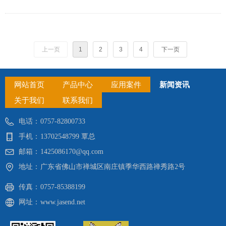
上一页
1
2
3
4
下一页
网站首页
产品中心
应用案件
新闻资讯
关于我们
联系我们
电话：
0757-82800733
手机：
13702548799 覃总
邮箱：
1425086170@qq.com
地址：
广东省佛山市禅城区南庄镇季华西路禅秀路2号
传真：
0757-85388199
网址：
www.jasend.net