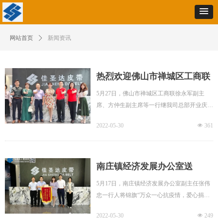
网站首页
ꄲ
新闻资讯
热烈欢迎佛山市禅城区工商联
徐永军副主席、方仲生副主席
5月27日，佛山市禅城区工商联徐永军副主
席、方仲生副主席等一行继我司总部开业庆典
等一行莅临我司调研
后再次莅临我司进行调研。
2022-05-30
넶
361
​南庄镇经济发展办公室送
来"万众一心抗疫情，爱心捐
5月17日，南庄镇经济发展办公室副主任张伟
忠一行人将锦旗“万众一心抗疫情，爱心捐赠
赠显真情"锦旗及感谢信
显真情”还有感
2022-05-30
넶
249